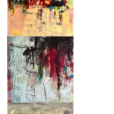
A
place
2
Le
village
suspendu