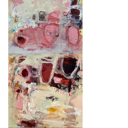
Down
under
2