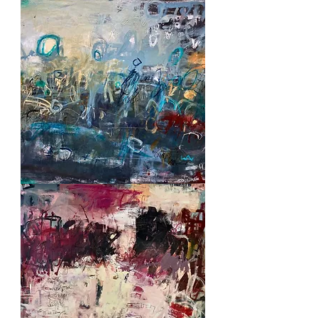
Down
under
1
L'heure
bleue