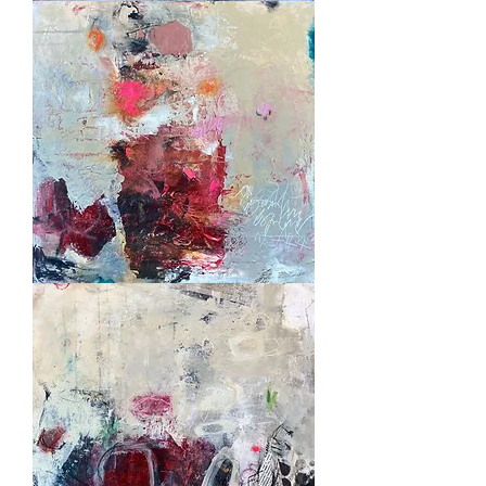
Cap
nord
Songe
d'un
printemps