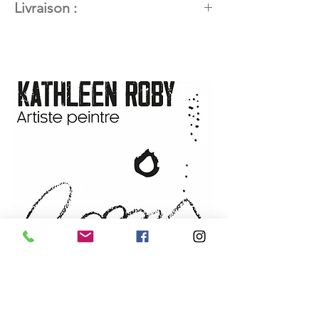
Livraison :
artiste peintre en art abstrait
contemporain
Disponible. Contactez l'artiste
Titre de l’œuvre
:
AU GRÉ DES
pour connaitre les modalités de
VENTS
livraison.
Dimensions
: 30’’X 24'' (76,2 cm
X 60,96cm)
Techniques et matériaux
:
Acrylique et techniques mixtes
Support
: papier FABRIANO 140
lb/300 gsm
Année
: 2022
Encadrement :
fait à la main en
merisier local
Vendue par : l'artiste
INFOLETTRE