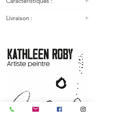
Caractéristiques :
Artiste peintre
: Kathleen Roby,
Livraison :
artiste peintre en art abstrait
contemporain
Disponible partout dans le monde.
Titre de l’œuvre :
PETITE
Contactez l'artiste pour connaitre
MÉDUSE
les modalités de livraison.
Dimensions :
11" x 7,5"
Technique et matériaux utilisés :
Techniques mixtes sur papier
aquarelle ARCHES 300 g/140 lb
Année:
2022
Vendue par : L'artiste