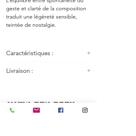
L’équilibre entre spontanéité du
geste et clarté de la composition
traduit une légèreté sensible,
teintée de nostalgie.
Caractéristiques :
Artiste peintre
: Kathleen Roby,
Livraison :
artiste peintre en art abstrait
contemporain
Disponible. Contactez l'artiste
Titre de l’œuvre
:
CORDE À
pour connaitre les modalités de
LINGES-2
livraison.
Dimensions
: 24’’ H x 18’’ L
Technique et matériaux utilisés
:
Acrylique, carbonate de calcium
et techniques mixtes sur papier