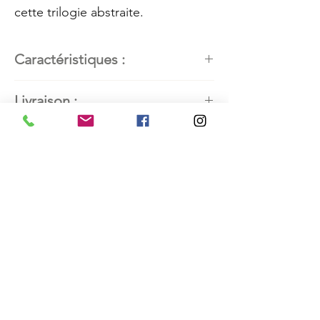
cette trilogie abstraite.
Caractéristiques :
Artiste peintre
: Kathleen Roby,
Livraison :
artiste peintre art abstrait
contemporain
Disponible partout dans le monde.
Titre:
Ce que disent mes mains
Contactez l'artiste pour connaitre
3
les modalités de livraison.
Dimensions de l’œuvre :
24’’H x
18’’L (60,96 cm x 45,72 cm)
Techniques mixtes :
Poudre de
marbre, plâtre, pigments du
Maroc, collages, pastels et
crayons
Support :
Papier aquarelle