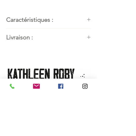
Caractéristiques :
Artiste peintre
: Kathleen Roby,
Livraison :
artiste peintre en art abstrait
contemporain
Disponible partout dans le monde.
Titre de l’œuvre :
Escapade
Contactez l'artiste pour connaitre
forestière 4
les modalités de livraison.
Dimensions :
8"x 8" (20,32 x
20,32 cm), avec encadrement:
14"x 14" (35,56cm x 35,56cm)
Technique et matériaux utilisés :
Techniques mixtes sur papier
aquarelle FLUID 300gsm/140 lb
Encadrement
: fait à la main en
merisier local