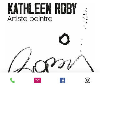
livraison.
Techniques et matériaux
:
Acrylique, collages, pastel à
l'huile, pastel sec, crayon Posca,
encre
Support
: Panneau de merisier,
standard 7/8
Année
: 2024
Vendue par :
l'artiste
INFOLETTRE
Courriel
Langue de communication
*