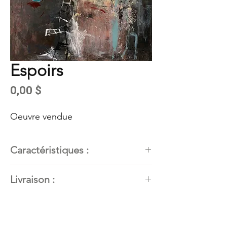
Espoirs
Prix
0,00 $
Oeuvre vendue
Caractéristiques :
Artiste peintre
: Kathleen Roby,
Livraison :
artiste peintre en art abstrait
contemporain
Disponible. Contactez l'artiste
Dimensions
: 40’’H X 40"L (101,6
pour connaitre les modalités de
cm X 101,6 cm)