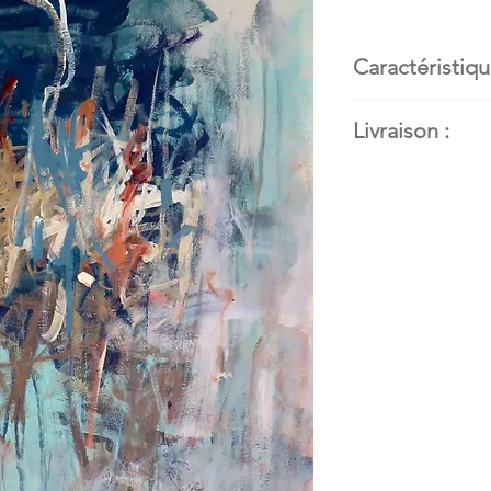
Caractéristiqu
Artiste peint
Livraison :
peintre en ar
Titre de l’œu
Disponible. Con
Dimensions
:
connaitre les mo
cm)
Techniques e
techniques m
Support
: Toi
Année
: 2023
Encadrement
local
Vendue par 
Saguenay